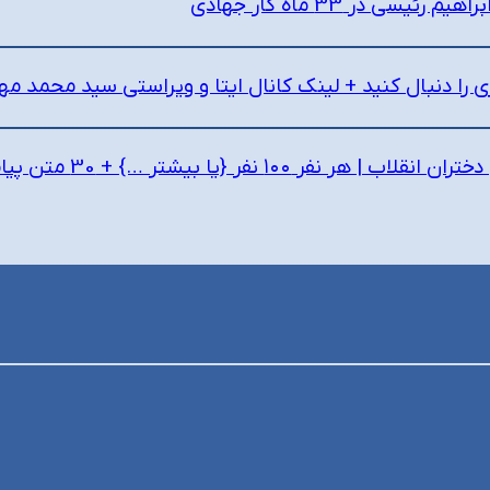
سی در 33 ماه کار جهادی
ری را دنبال کنید + لینک کانال ایتا و ویراستی سید محمد م
 نفر ۱۰۰ نفر {یا بیشتر …} + 30 متن پیامک