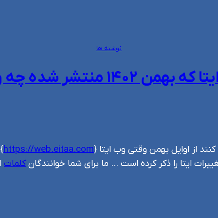
نوشته ها
ر شده چه ویژگی هایی دارد؟
ند از اوایل بهمن وقتی وب ایتا {
https://web.eitaa.com
}
رات ایتا را ذکر کرده است … ما برای شما خوانندگان
کلمات
ا