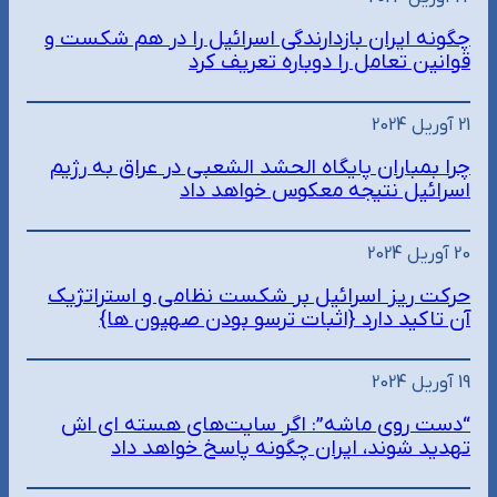
چگونه ایران بازدارندگی اسرائیل را در هم شکست و
قوانین تعامل را دوباره تعریف کرد
21 آوریل 2024
چرا بمباران پایگاه الحشد الشعبی در عراق به رژیم
اسرائیل نتیجه معکوس خواهد داد
20 آوریل 2024
حرکت ریز اسرائیل بر شکست نظامی و استراتژیک
آن تاکید دارد {اثبات ترسو بودن صهیون ها}
19 آوریل 2024
“دست روی ماشه”: اگر سایت‌های هسته ای اش
تهدید شوند، ایران چگونه پاسخ خواهد داد