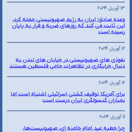
13 آوریل 2024
وعده صادق؛ ایران به رژیم صهیونیستی حمله کرد،
این ثابت می کند که روزهای ضربه و فرار به پایان
رسیده است
12 آوریل 2024
نفوذی های صهیونیستی در خیابان های لندن به
دنبال خرابکاری در تظاهرات حامی فلسطین هستند
12 آوریل 2024
برای آمریکا توقیف کشتی اسرائیلی اشتباه است اما
بمباران کنسولگری ایران درست است
11 آوریل 2024
چرا خطبه عید امام خامنه ای، صهیونیست‌ها،