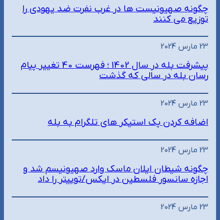
چگونه صهیونیست ها در غرب نفرت ضد یهودی را
توزیع می کنند
23 مارس 2024
پیشرفت بله در سال 1402 ؛ فهرست 40 تغییر پیام
رسان بله در سالی که گذشت
23 مارس 2024
اضافه کردن پک استیکر های تلگرام به بله
23 مارس 2024
چگونه شیطان ایلان ماسک وارد صهیونیسم شد و
اجازه سانسور فلسطین در ایکس/توییتر را داد
23 مارس 2024