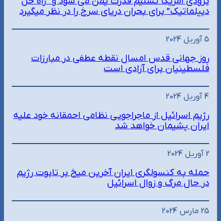
بزودی آمریکا تسلیم قدرت یمن می شود و “راه حل
دیپلماتیک” برای بحران دریای سرخ را در نظر میگیرد
5 آوریل 2024
روز جهانی قدس امسال نقطه عطفی در مبارزات
فلسطینیان برای آزادی است
4 آوریل 2024
رژیم اسرائیل از ماجراجویی نظامی احمقانه خود علیه
ایران پشیمان خواهد شد
2 آوریل 2024
حمله به کنسولگری ایران آخرین میخ بر تابوت رژیم
در حال مرگ و زوال اسرائیل
25 مارس 2024