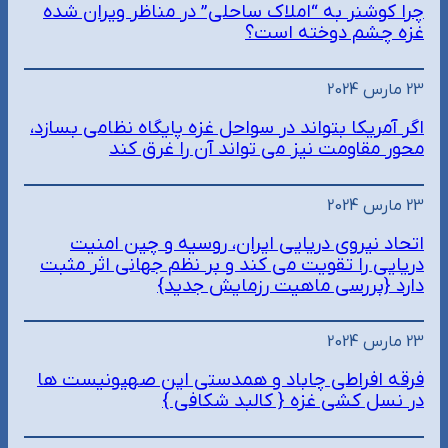
چرا کوشنر به “املاک ساحلی” در مناظر ویران شده
غزه چشم دوخته است؟
23 مارس 2024
اگر آمریکا بتواند در سواحل غزه پایگاه نظامی بسازد،
محور مقاومت نیز می تواند آن را غرق کند
23 مارس 2024
اتحاد نیروی دریایی ایران، روسیه و چین امنیت
دریایی را تقویت می کند و بر نظم جهانی اثر مثبت
دارد {بررسی ماهیت رزمایش جدید}
23 مارس 2024
فرقه افراطی چاباد و همدستی این صهیونیست ها
در نسل کشی غزه { کالبد شکافی }