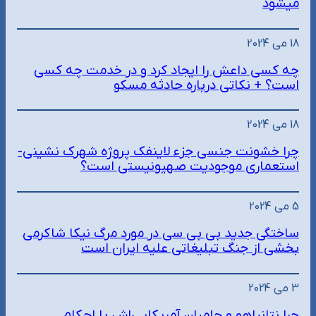
میشود
18 می 2024
چه کسی داعش را ایجاد کرد و در خدمت چه کسی
است؟ + نکاتی درباره حادثه مسکو
18 می 2024
چرا خشونت جنسی جزء لاینفک پروژه شهرک نشینی-
استعماری موجودیت صهیونیستی است؟
5 می 2024
ساختگی جدید بی بی سی در مورد مرگ نیکا شاکرمی
بخشی از جنگ تبلیغاتی علیه ایران است
3 می 2024
چرا نتانیاهو و حامیان آمریکایی‌اش با احکام