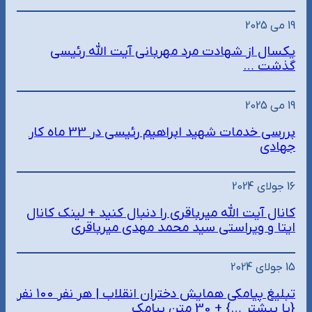
19 می 2025
یکسال از شهادت مرد مهربانی آیت الله رئیسی
گذشت …
19 می 2025
بررسی خدمات شهید ابراهیم رئیسی در 33 ماه کار
جهادی
16 جولای 2024
کانال آیت الله میرباقری را دنبال کنید + لینک کانال
ایتا و ویراستی سید محمد مهدی میرباقری
15 جولای 2024
تبلیغ پیامکی همایش دختران انقلاب | هر نفر ۱۰۰ نفر
{یا بیشتر …} + 30 متن پیامک