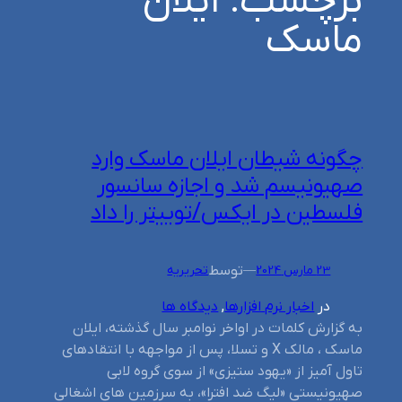
برچسب:
ایلان
ماسک
چگونه شیطان ایلان ماسک وارد
صهیونیسم شد و اجازه سانسور
فلسطین در ایکس/توییتر را داد
توسط
23 مارس 2024
—
تحریریه
در
اخبار نرم افزارها
, 
دیدگاه ها
به گزارش کلمات در اواخر نوامبر سال گذشته، ایلان
ماسک ، مالک X و تسلا، پس از مواجهه با انتقادهای
تاول آمیز از «یهود ستیزی» از سوی گروه لابی
صهیونیستی «لیگ ضد افترا»، به سرزمین های اشغالی