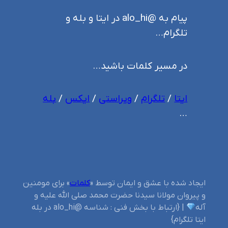
پیام به @alo_hi در ایتا و بله و
تلگرام…
در مسیر کلمات باشید…
ایتا
/
تلگرام
/
ویراستی
/
ایکس
/
بله
…
ایجاد شده با عشق و ایمان توسط «
کلمات
» برای مومنین
و پیروان مولانا سیدنا حضرت محمد صلی الله علیه و
آله
| {ارتباط با بخش فنی : شناسه @alo_hi در بله
ایتا تلگرام}