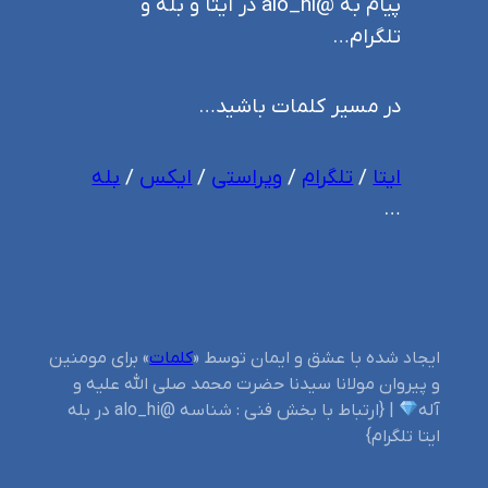
پیام به @alo_hi در ایتا و بله و
تلگرام…
در مسیر کلمات باشید…
ایتا
/
تلگرام
/
ویراستی
/
ایکس
/
بله
…
ایجاد شده با عشق و ایمان توسط «
کلمات
» برای مومنین
و پیروان مولانا سیدنا حضرت محمد صلی الله علیه و
آله
| {ارتباط با بخش فنی : شناسه @alo_hi در بله
ایتا تلگرام}