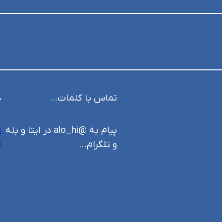
تماس با کلمات…
د
پیام به @alo_hi در ایتا و بله
ا
و تلگرام…
ا