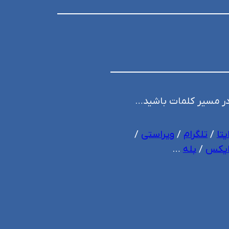
ر مسیر کلمات باشید…
یتا
/
تلگرام
/
ویراستی
/
یکس
/
بله
…