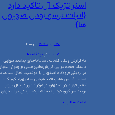
استراتژیک آن تاکید دارد
{اثبات ترسو بودن صهیون
ها}
توسط
20 آوریل 2024
—
در
دیدگاه ها
تحریریه
به گزارش وبگاه کلمات :‌ سامانه‌های پدافند هوایی
بامداد جمعه در پی گزارش‌هایی مبنی بر وقوع انفجار
در نزدیکی فرودگاه اصفهان با موفقیت فعال شدند. بر
اساس گزارش ها، پدافند هوایی سه پهپاد کوچک را
که بر فراز شهر اصفهان در مرکز کشور در حال پرواز
بودند سرنگون کرد. یک مقام ارشد ارتش در اصفهان
ادامه مطلب »